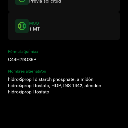
Previa solicitud
MOQ
1 MT
Fórmula química
C44H79O35P
Nombres alternativos
hidroxipropil distarch phosphate, almidón
hidroxipropil fosfato, HDP, INS 1442, almidón
hidroxipropil fosfato