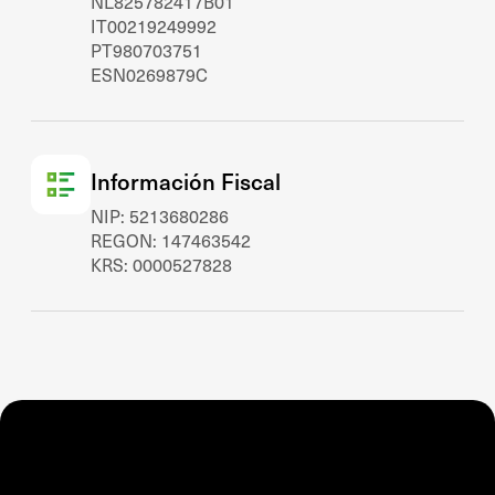
NL825782417B01
IT00219249992
PT980703751
ESN0269879C
Información Fiscal
NIP: 5213680286
REGON: 147463542
KRS: 0000527828