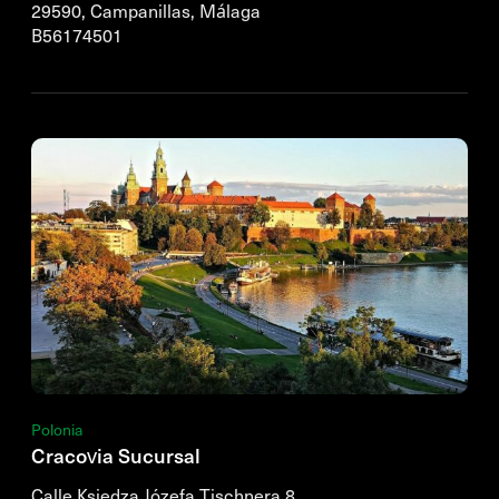
29590, Campanillas, Málaga
B56174501
Polonia
Cracovia Sucursal
Calle Księdza Józefa Tischnera 8