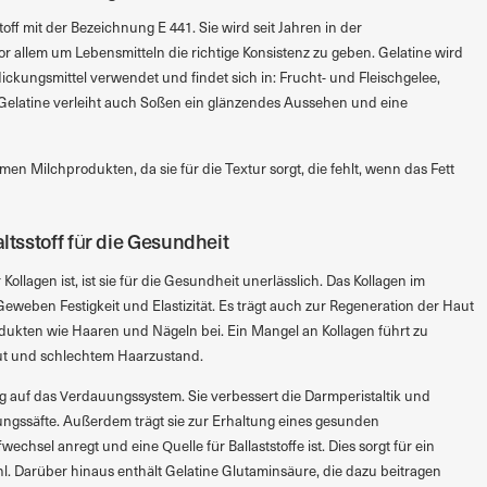
toff mit der Bezeichnung E 441. Sie wird seit Jahren in der
r allem um Lebensmitteln die richtige Konsistenz zu geben. Gelatine wird
rdickungsmittel verwendet und findet sich in: Frucht- und Fleischgelee,
 Gelatine verleiht auch Soßen ein glänzendes Aussehen und eine
armen Milchprodukten, da sie für die Textur sorgt, die fehlt, wenn das Fett
altsstoff für die Gesundheit
Kollagen ist, ist sie für die Gesundheit unerlässlich. Das Kollagen im
eweben Festigkeit und Elastizität. Es trägt auch zur Regeneration der Haut
kten wie Haaren und Nägeln bei. Ein Mangel an Kollagen führt zu
ut und schlechtem Haarzustand.
g auf das Verdauungssystem. Sie verbessert die Darmperistaltik und
uungssäfte. Außerdem trägt sie zur Erhaltung eines gesunden
wechsel anregt und eine Quelle für Ballaststoffe ist. Dies sorgt für ein
l. Darüber hinaus enthält Gelatine Glutaminsäure, die dazu beitragen