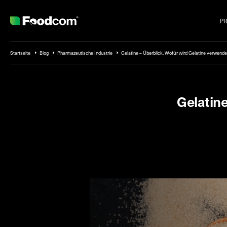
P
Przejdź do treści
Startseite
Blog
Pharmazeutische Industrie
Gelatine – Überblick. Wofür wird Gelatine verwend
Gelatin