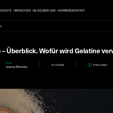
RODUKTE
BRANCHEN
BLOG
ÜBER UNS
KARRIERE
KONTAKT
et?
e – Überblick. Wofür wird Gelatine ve
Autor
15.12.2022
9 min
Lesen
Joanna Sikorska