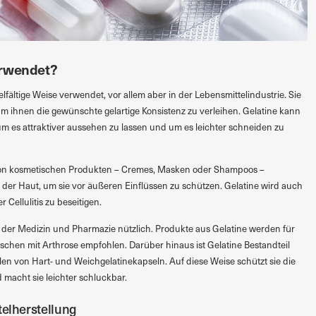
erwendet?
ielfältige Weise verwendet, vor allem aber in der Lebensmittelindustrie. Sie
um ihnen die gewünschte gelartige Konsistenz zu verleihen. Gelatine kann
m es attraktiver aussehen zu lassen und um es leichter schneiden zu
 von kosmetischen Produkten – Cremes, Masken oder Shampoos –
f der Haut, um sie vor äußeren Einflüssen zu schützen. Gelatine wird auch
 Cellulitis zu beseitigen.
n der Medizin und Pharmazie nützlich. Produkte aus Gelatine werden für
chen mit Arthrose empfohlen. Darüber hinaus ist Gelatine Bestandteil
alen von Hart- und Weichgelatinekapseln. Auf diese Weise schützt sie die
 macht sie leichter schluckbar.
telherstellung