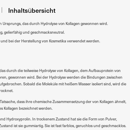
Inhaltsübersicht
chen Ursprungs, das durch Hydrolyse von Kollagen gewonnen wird.
sig, gelierfähig und geschmacksneutral.
n und bei der Herstellung von Kosmetika verwendet werden.
n, das durch die teilweise Hydrolyse von Kollagen, dem Aufbauprotein von
ren, gewonnen wird. Bei der Hydrolyse werden die Bindungen zwischen
fgebrochen. Sobald die Moleküle mit heißem Wasser isoliert sind, wird die
trocknet.
Tatsache, dass ihre chemische Zusammensetzung der von Kollagen ähnelt,
tes Kollagen bezeichnet werden.
 und Hydroxyprolin. In trockenem Zustand hat sie die Form von Pulver,
ustand ist sie gummiartig. Sie ist fast farblos, geruchlos und geschmacklos.