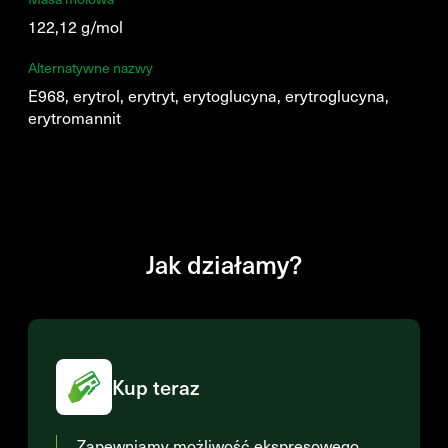
122,12 g/mol
Alternatywne nazwy
E968, erytrol, erytryt, erytoglucyna, erytroglucyna,
erytromannit
Jak działamy?
Kup teraz
Zapewniamy możliwość ekspresowego