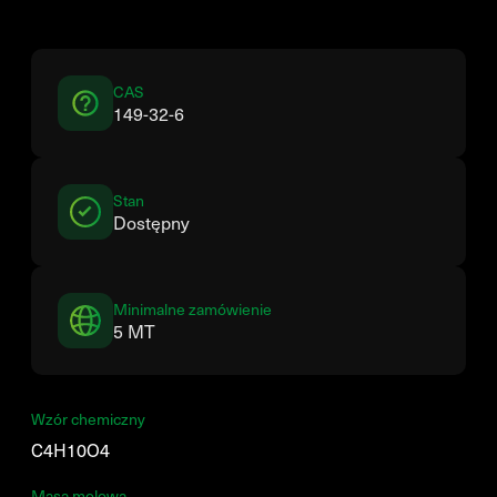
CAS
149-32-6
Stan
Dostępny
Minimalne zamówienie
5 MT
Wzór chemiczny
C4H10O4
Masa molowa