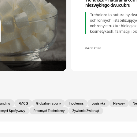
niezwykłego dwucukru
Trehaloza to naturalny d
ochronnych i stabilizujący
ochrony struktur biologic
kosmetykach, farmacji i bi
04.08.2026
randing
FMCG
Globalne raporty
Incoterms
Logistyka
Nawozy
Ne
emysł Spożywczy
Przemysł Techniczny
Żywienie Zwierząt