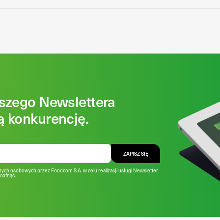
aszego Newslettera
ą konkurencję.
ZAPISZ SIĘ
ych osobowych przez Foodcom S.A. w celu realizacji usługi Newsletter.
cofnąć.