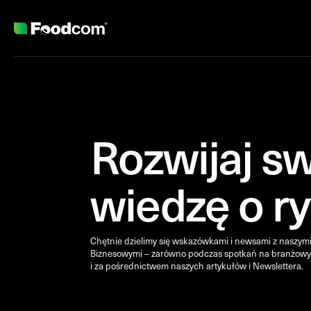
Przejdź do treści
Rozwijaj s
wiedzę o r
Chętnie dzielimy się wskazówkami i newsami z naszym
Biznesowymi – zarówno podczas spotkań na branżowy
i za pośrednictwem naszych artykułów i Newslettera.