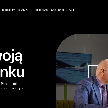
PRODUKTY
BRANŻE
BLOG
O NAS
KARIERA
KONTAKT
woją
ynku
i Partnerami
ch eventach, jak