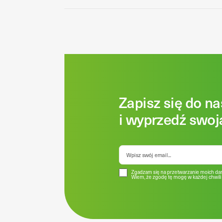
Zapisz się do n
i wyprzedź swoj
Zgadzam się na przetwarzanie moich dan
Wiem, że zgodę tę mogę w każdej chwili 