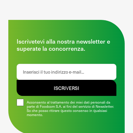
Iscrivetevi alla nostra newsletter e
superate la concorrenza.
ISCRIVERSI
Acconsento al trattamento dei miei dati personali da
parte di Foodcom S.A. ai fini del servizio di Newsletter.
So che posso ritirare questo consenso in qualsiasi
momento.