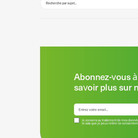
Abonnez-vous à 
savoir plus sur 
Je consens au traitement de mes donnée
Je sais que je peux retirer ce consente