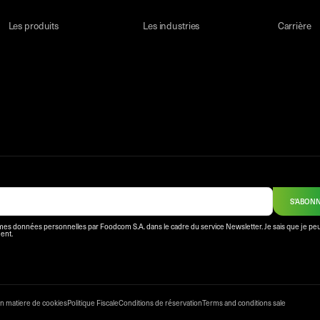
Les produits
Les industries
Carrière
S'ABON
mes données personnelles par Foodcom S.A. dans le cadre du service Newsletter. Je sais que je peu
ent.
en matiere de cookies
Politique Fiscale
Conditions de réservation
Terms and conditions sale