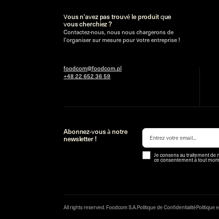
Vous n'avez pas trouvé le produit que
vous cherchiez ?
Contactez-nous, nous nous chargerons de
l'organiser sur mesure pour votre entreprise !
foodcom@foodcom.pl
+48 22 652 36 59
Abonnez-vous à notre
newsletter !
Je consens au traitement de 
ce consentement à tout mom
All rights reserved. Foodcom S.A.
Politique de Confidentialité
Politique 