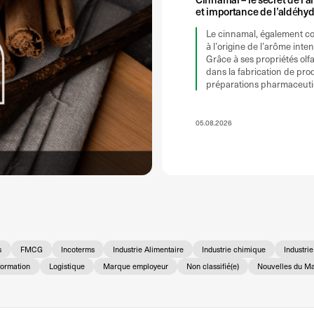
et importance de l’aldéhy
Le cinnamal, également c
à l’origine de l’arôme inte
Grâce à ses propriétés olfac
dans la fabrication de pro
préparations pharmaceuti
05.08.2026
s
FMCG
Incoterms
Industrie Alimentaire
Industrie chimique
Industri
nformation
Logistique
Marque employeur
Non classifié(e)
Nouvelles du M