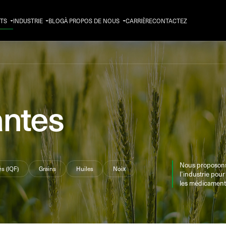
TS
INDUSTRIE
BLOG
À PROPOS DE NOUS
CARRIÈRE
CONTACTEZ
antes
Nous proposons 
és (IQF)
Grains
Huiles
Noix
l’industrie pou
les médicaments,