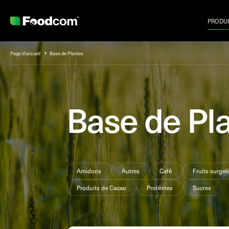
PRODUI
Przejdź do treści
Page d’accueil
Base de Plantes
Base de Pl
Amidons
Autres
Café
Fruits surgel
Produits de Cacao
Protéines
Sucres