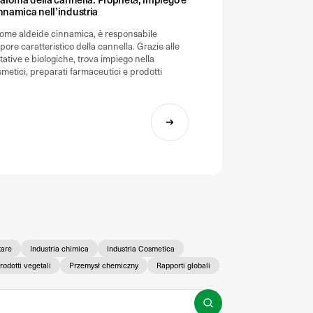
nnamica nell’industria
come aldeide cinnamica, è responsabile
pore caratteristico della cannella. Grazie alle
stative e biologiche, trova impiego nella
metici, preparati farmaceutici e prodotti
tare
Industria chimica
Industria Cosmetica
rodotti vegetali
Przemysł chemiczny
Rapporti globali