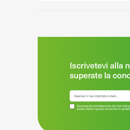
Iscrivetevi alla 
superate la con
Acconsento al trattamento dei miei dati pe
posso ritirare questo consenso in quals