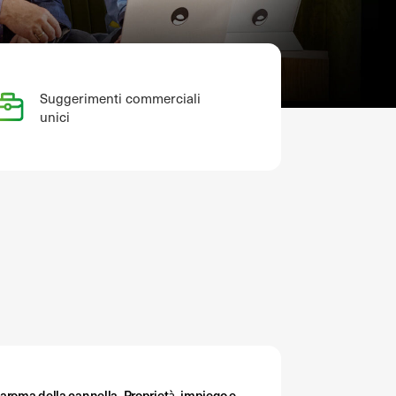
Suggerimenti commerciali
unici
’aroma della cannella. Proprietà, impiego e