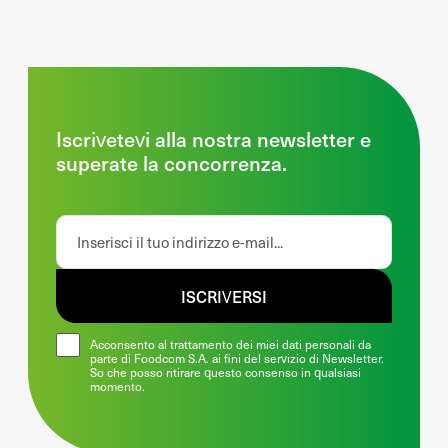
Iscrivetevi alla nostra newsletter e
superate la concorrenza.
ISCRIVERSI
Acconsento al trattamento dei miei dati personali da
parte di Foodcom S.A. ai fini del servizio di Newsletter.
So che posso ritirare questo consenso in qualsiasi
momento.