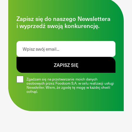
Zapisz się do naszego Newslettera
i wyprzedź swoją konkurencję.
ZAPISZ SIĘ
Zgadzam się na przetwarzanie moich danych
osobowych przez Foodcom S.A. w celu realizacji usługi
Newsletter. Wiem, że zgodę tę mogę w każdej chwili
cofnąć.