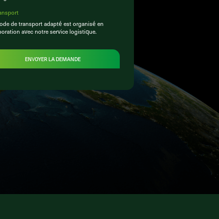
ansport
de de transport adapté est organisé en
boration avec notre service logistique.
ENVOYER LA DEMANDE