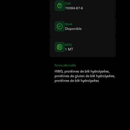
CAS
70084-87-6
Stock
Disponible
MOQ
1 MT
Noms alternatifs
HWG, protéines de blé hydrolysées,
protéines de gluten de blé hydrolysées,
protéines de blé hydrolysées