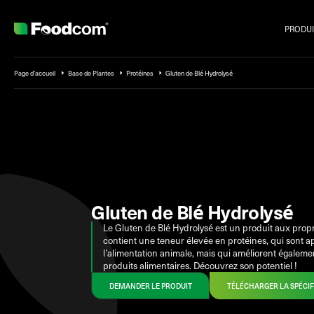
PRODUI
Przejdź do treści
Page d’accueil
Base de Plantes
Protéines
Gluten de Blé Hydrolysé
Gluten de Blé Hydrolysé
Le Gluten de Blé Hydrolysé est un produit aux propr
contient une teneur élevée en protéines, qui sont 
l’alimentation animale, mais qui améliorent égalemen
produits alimentaires. Découvrez son potentiel !
DEMANDER LE PRODUIT
TÉLÉCHARGER LA SPÉCIF