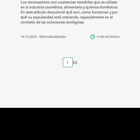
Los tensioactivos son sustancias versátiles que se utilizan
en la industria cosmética, alimentaria y química doméstica.
En este artículo descubrirá qué son, cómo funcionan y por
qué su popularidad está creciendo, especialmente en el
contexto de las soluciones ecológicas.
19.12.2024
- última actualización
4 min
de lectura
1
2
3