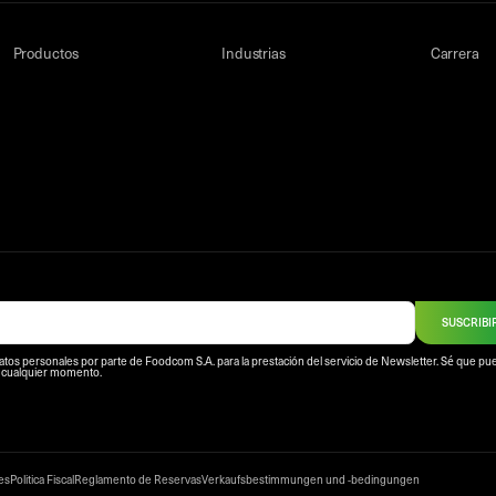
Productos
Industrias
Carrera
SUSCRIBI
atos personales por parte de Foodcom S.A. para la prestación del servicio de Newsletter. Sé que p
n cualquier momento.
ies
Politica Fiscal
Reglamento de Reservas
Verkaufsbestimmungen und -bedingungen