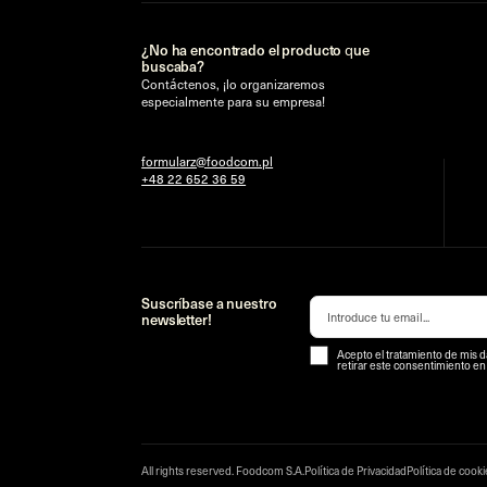
¿No ha encontrado el producto que
buscaba?
Contáctenos, ¡lo organizaremos
especialmente para su empresa!
formularz@foodcom.pl
+48 22 652 36 59
Suscríbase a nuestro
newsletter!
Acepto el tratamiento de mis d
retirar este consentimiento e
All rights reserved. Foodcom S.A.
Política de Privacidad
Política de cook