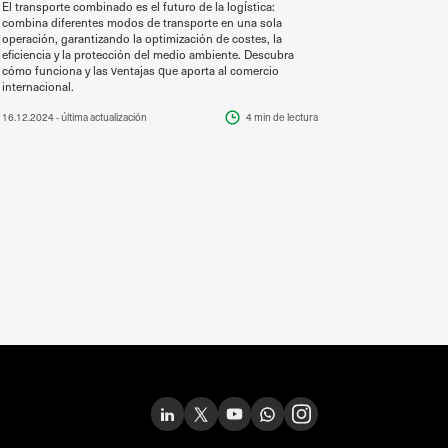
El transporte combinado es el futuro de la logística:
combina diferentes modos de transporte en una sola
operación, garantizando la optimización de costes, la
eficiencia y la protección del medio ambiente. Descubra
cómo funciona y las ventajas que aporta al comercio
internacional.
16.12.2024
- última actualización
4 min
de lectura