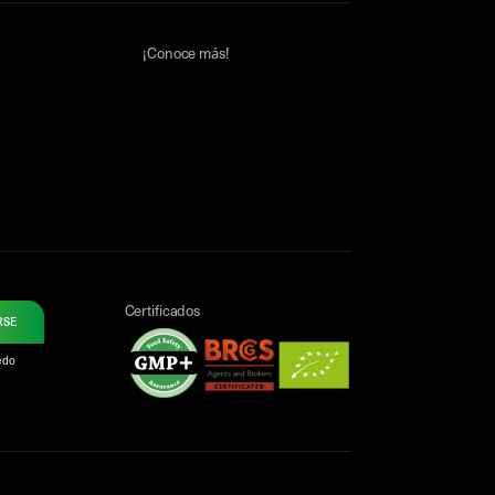
¡Conoce más!
Certificados
RSE
uedo