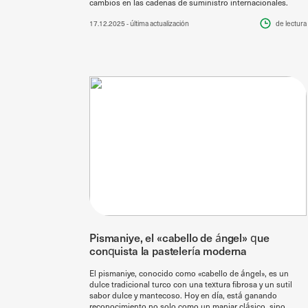
cambios en las cadenas de suministro internacionales.
17.12.2025
- última actualización
de lectura
Pismaniye, el «cabello de ángel» que
conquista la pastelería moderna
El pismaniye, conocido como «cabello de ángel», es un
dulce tradicional turco con una textura fibrosa y un sutil
sabor dulce y mantecoso. Hoy en día, está ganando
reconocimiento no solo como un manjar clásico, sino