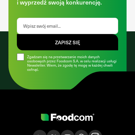
i wyprzedź swoją konkurencję.
ZAPISZ SIĘ
Zgadzam się na przetwarzanie moich danych
osobowych przez Foodcom S.A. w celu realizacji usługi
Newsletter. Wiem, że zgodę tę mogę w każdej chwili
cofnąć.