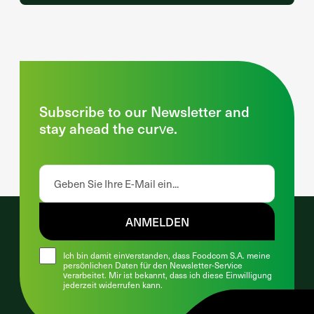
Subscribe to our Newsletter and
stay ahead the curve.
ANMELDEN
Ich bin damit einverstanden, dass Foodcom S.A. meine
persönlichen Daten für den Newsletter-Service
verarbeitet. Mir ist bekannt, dass ich diese Einwilligung
jederzeit widerrufen kann.