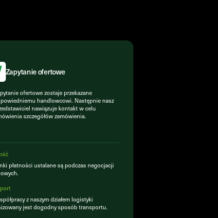
Zapytanie ofertowe
pytanie ofertowe zostaje przekazane
powiedniemu handlowcowi. Następnie nasz
zedstawiciel nawiązuje kontakt w celu
ówienia szczegółów zamówienia.
ość
ki płatności ustalane są podczas negocjacji
lowych.
port
półpracy z naszym działem logistyki
izowany jest dogodny sposób transportu.