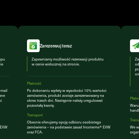
Zarezerwuj teraz
upu
Zapewniamy możliwość rezerwacji produktu
Za
ie
w cenie widocznej na stronie.
od
pr
om
Płatność
-mail
Po dokonaniu wpłaty w wysokości 10% wartości
ane
zamówienia, produkt zostaje zarezerwowany na
Płatn
si
okres trzech dni. Następnie należy uregulować
pozostałą kwotę.
Warun
hand
Transport
Trans
Obecnie oferujemy opcję odbioru osobistego
® EXW
zamówienia – na podstawie zasad Incoterms® EXW
We ws
oraz FCA.
organ