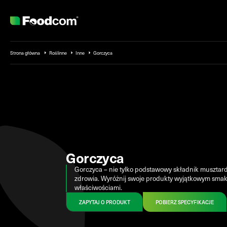
Przejdź do treści
Strona główna
Roślinne
Inne
Gorczyca
Gorczyca
Gorczyca – nie tylko podstawowy składnik musztardy,
zdrowia. Wyróżnij swoje produkty wyjątkowym smaki
właściwościami.
ZAPYTAJ O PRODUKT
POBIERZ SPECYFIKACJE