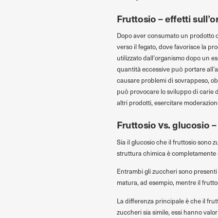
Fruttosio – effetti sull
Dopo aver consumato un prodotto con
verso il fegato, dove favorisce la p
utilizzato dall’organismo dopo un ese
quantità eccessive può portare all’a
causare problemi di sovrappeso, obes
può provocare lo sviluppo di carie 
altri prodotti, esercitare moderazion
Fruttosio vs. glucosio –
Sia il glucosio che il fruttosio sono 
struttura chimica è completamente 
Entrambi gli zuccheri sono presenti i
matura, ad esempio, mentre il fruttosi
La differenza principale è che il fru
zuccheri sia simile, essi hanno valo