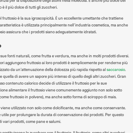
renzia per la disposizione degli atomi nella molecola. È anche più dolce del
 è il più dolce di tutti gli zuccheri.
l fruttosio è la sua igroscopicità. È un eccellente umettante che trattiene
ratteristica è utilizzata principalmente nell’industria cosmetica, ma anche
osio assicura che i prodotti siano adeguatamente idratati.
o
e sue fonti naturali, come frutta e verdura, ma anche in molti prodotti diversi.
ttori aggiungono fruttosio ai loro prodotti è semplicemente per renderne più
terizzato da un’attenuazione della dolcezza più rapida rispetto al
saccarosio
.
he quella di avere un sapore più intenso di quello degli altri zuccheri. Gran
so contenuto calorico decide di utilizzare il fruttosio per le sue
zione alimentare il fruttosio viene comunemente aggiunto non solo sotto
come fruttosio in polvere), ma anche sotto forma di sciroppo di mais.
sio viene utilizzato non solo come dolcificante, ma anche come conservante.
è utile per prolungare la durata di conservazione dei prodotti. Per questo
di vari prodotti, come pane e salumi.
sostituiscono lo zucchero con il fruttosio. Il fruttosio, come altri zuccheri,