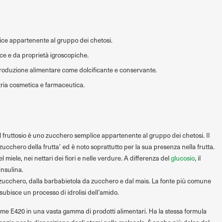
lice appartenente al gruppo dei chetosi.
lce e da proprietà igroscopiche.
la produzione alimentare come dolcificante e conservante.
tria cosmetica e farmaceutica.
Il fruttosio è uno zucchero semplice appartenente al gruppo dei chetosi. Il
ucchero della frutta’ ed è noto soprattutto per la sua presenza nella frutta.
el miele, nei nettari dei fiori e nelle verdure. A differenza del
glucosio
, il
insulina.
da zucchero, dalla barbabietola da zucchero e dal mais. La fonte più comune
e subisce un processo di idrolisi dell’amido.
come E420 in una vasta gamma di prodotti alimentari. Ha la stessa formula