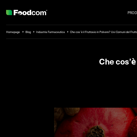
PROD
Przejdź do treści
Homepage
Blog
Industria Farmaceutica
Che cos’è il Fruttosio in Polvere? Usi Comuni del Frutt
Che cos’è 