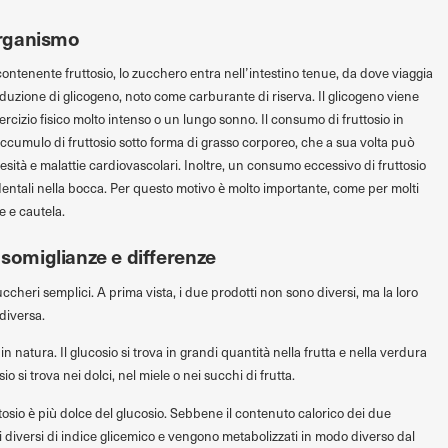
’organismo
tenente fruttosio, lo zucchero entra nell’intestino tenue, da dove viaggia
roduzione di glicogeno, noto come carburante di riserva. Il glicogeno viene
rcizio fisico molto intenso o un lungo sonno. Il consumo di fruttosio in
ccumulo di fruttosio sotto forma di grasso corporeo, che a sua volta può
ità e malattie cardiovascolari. Inoltre, un consumo eccessivo di fruttosio
dentali nella bocca. Per questo motivo è molto importante, come per molti
e e cautela.
 somiglianze e differenze
zuccheri semplici. A prima vista, i due prodotti non sono diversi, ma la loro
diversa.
n natura. Il glucosio si trova in grandi quantità nella frutta e nella verdura
o si trova nei dolci, nel miele o nei succhi di frutta.
ttosio è più dolce del glucosio. Sebbene il contenuto calorico dei due
ri diversi di indice glicemico e vengono metabolizzati in modo diverso dal