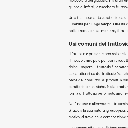
molecolare del glucosio, ma si diffe
glucosio. Infatti, lo zucchero fruttosio
Un’altra importante caratteristica de
l’umidità per lungo tempo. Questa ca
nella produzione alimentare, il frutt
Usi comuni del fruttosi
Il fruttosio è presente non solo nell
Il motivo principale per cui i produ
dolce il sapore. Il fruttosio è carat
La caratteristica del fruttosio è anc
parte dei produttori di prodotti a bas
caratteristiche uniche. Nella produ
forma di fruttosio puro (noto anche 
Nell’industria alimentare, il frutto
Grazie alla sua natura igroscopica, 
motivo, si trova nella composizione 
Le persone affette da diabete spesso 