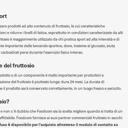
ort
zzare prodotti ad alto contenuto di fruttosio, le cui caratteristiche
 e ridurre i livelli di fatica, soprattutto in condizioni caratterizzate da alti
ruttosio è maggiormente utilizzato da chi pratica sport ad alta intensità e di
ente importante delle bevande sportive, dove, insieme al glucosio, aiuta
 e i carboidrati persi durante l’esercizio fisico intenso.
 del fruttosio
rodotto o di un componente è molto importante per produttori e
ione del fruttosio è piuttosto lunga: dura 24 mesi. La durata di
e il prodotto sarà conservato correttamente, in un luogo fresco e asciutto.
sio?
tori e non c’è dubbio che Foodcom sia la scelta migliore quando si tratta di un
ffidabile. Foodcom fornisce ai suoi partner commerciali fruttosio in sacchi
sfuso è disponibile per l’acquisto attraverso il modulo di contatto su