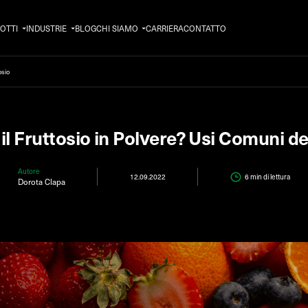
OTTI
INDUSTRIE
BLOG
CHI SIAMO
CARRIERA
CONTATTO
osio
il Fruttosio in Polvere? Usi Comuni de
Autore
12.09.2022
6 min
di lettura
Dorota Clapa