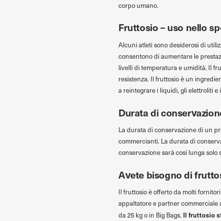
corpo umano.
Fruttosio – uso nello sp
Alcuni atleti sono desiderosi di utili
consentono di aumentare le prestazioni
livelli di temperatura e umidità. Il f
resistenza. Il fruttosio è un ingredi
a reintegrare i liquidi, gli elettroliti
Durata di conservazione
La durata di conservazione di un p
commercianti. La durata di conservaz
conservazione sarà così lunga solo s
Avete bisogno di frutto
Il fruttosio è offerto da molti forni
appaltatore e partner commerciale a
Il fruttosio 
da 25 kg o in Big Bags.