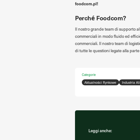
foodcom.pl!
Perché Foodcom?
Il nostro grande team di supporto all
commerciali in modo fluido ed efficien
commerciali. Il nostro team di logist
di tutte le questioni legate alla parte
Categorie
Aktualności Rynkowe
Industria A
Leggi anche: