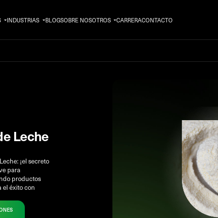
S
INDUSTRIAS
BLOG
SOBRE NOSOTROS
CARRERA
CONTACTO
de Leche
eche: ¡el secreto
ave para
ando productos
 el éxito con
IONES