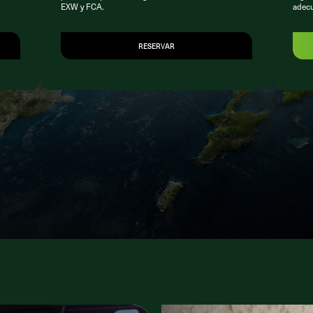
EXW y FCA.
adec
RESERVAR