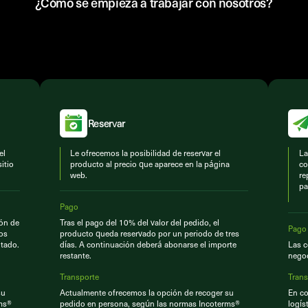
¿Cómo se empieza a trabajar con nosotros?
Reservar
el
Le ofrecemos la posibilidad de reservar el
La
itio
producto al precio que aparece en la página
co
web.
re
pa
Pago
ión de
Tras el pago del 10% del valor del pedido, el
Pago
Los
producto queda reservado por un periodo de tres
tado.
días. A continuación deberá abonarse el importe
Las c
restante.
negoc
Transporte
Trans
su
Actualmente ofrecemos la opción de recoger su
En co
ms®
pedido en persona, según las normas Incoterms®
logís