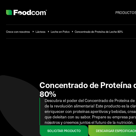
PRODUCTO
Przejdź do treści
Crece con nosotros
Lácteos
Leche en Polvo
Concentrado de Proteína de Leche 80%
Concentrado de Proteína 
80%
Descubra el poder del Concentrado de Proteína de L
de la revolución alimentaria! Este producto es la cl
enriquecer con proteínas aperitivos y bebidas, cre
que deleitan con su sabor. Prepare su empresa para
nosotros y creemos juntos el futuro de la nutrición.
SOLICITAR PRODUCTO
DESCARGAR ESPECIFICAC