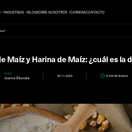
S
INDUSTRIAS
BLOG
SOBRE NOSOTROS
CARRERA
CONTACTO
ncia?
e Maíz y Harina de Maíz: ¿cuál es la d
Autor
02.11.2023
5 min
de lectura
Joanna Sikorska