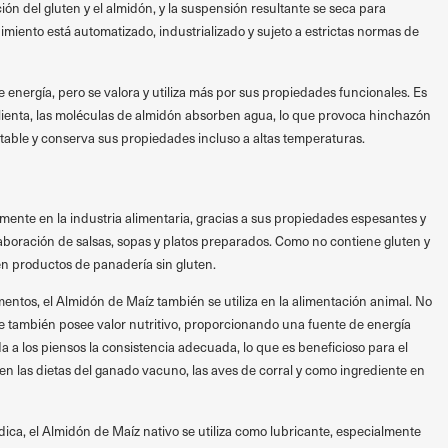
ción del gluten y el almidón, y la suspensión resultante se seca para
imiento está automatizado, industrializado y sujeto a estrictas normas de
 energía, pero se valora y utiliza más por sus propiedades funcionales. Es
ienta, las moléculas de almidón absorben agua, lo que provoca hinchazón
stable y conserva sus propiedades incluso a altas temperaturas.
amente en la industria alimentaria, gracias a sus propiedades espesantes y
elaboración de salsas, sopas y platos preparados. Como no contiene gluten y
 en productos de panadería sin gluten.
ntos, el Almidón de Maíz también se utiliza en la alimentación animal. No
e también posee valor nutritivo, proporcionando una fuente de energía
a a los piensos la consistencia adecuada, lo que es beneficioso para el
 en las dietas del ganado vacuno, las aves de corral y como ingrediente en
dica, el Almidón de Maíz nativo se utiliza como lubricante, especialmente