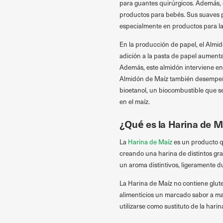
para guantes quirúrgicos. Además, 
productos para bebés. Sus suaves p
especialmente en productos para la 
En la producción de papel, el Almi
adición a la pasta de papel aumenta
Además, este almidón interviene en
Almidón de Maíz también desempeña
bioetanol, un biocombustible que s
en el maíz.
¿Qué es la Harina de M
La
Harina de Maíz
es un producto qu
creando una harina de distintos gra
un aroma distintivos, ligeramente d
La Harina de Maíz no contiene gluten
alimenticios un marcado sabor a ma
utilizarse como sustituto de la harina