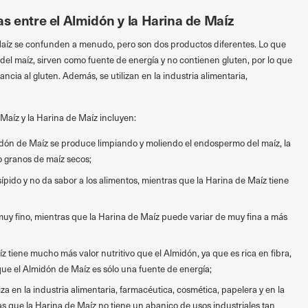
s entre el Almidón y la Harina de Maíz
Maíz se confunden a menudo, pero son dos productos diferentes. Lo que
el maíz, sirven como fuente de energía y no contienen gluten, por lo que
ncia al gluten. Además, se utilizan en la industria alimentaria,
 Maíz y la Harina de Maíz incluyen:
dón de Maíz se produce limpiando y moliendo el endospermo del maíz, la
 granos de maíz secos;
ípido y no da sabor a los alimentos, mientras que la Harina de Maíz tiene
muy fino, mientras que la Harina de Maíz puede variar de muy fina a más
íz tiene mucho más valor nutritivo que el Almidón, ya que es rica en fibra,
que el Almidón de Maíz es sólo una fuente de energía;
iza en la industria alimentaria, farmacéutica, cosmética, papelera y en la
s que la Harina de Maíz no tiene un abanico de usos industriales tan