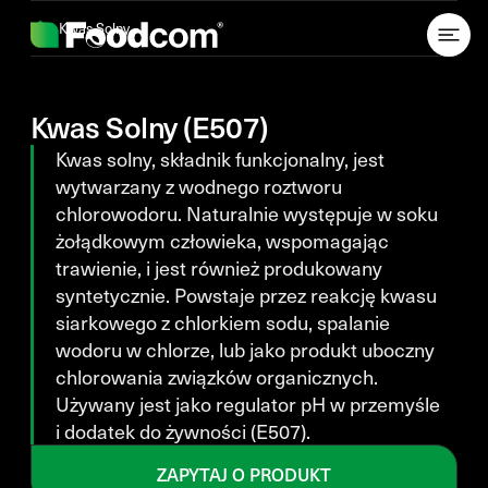
Przejdź do treści
Kwas Solny
Kwas Solny (E507)
Kwas solny, składnik funkcjonalny, jest
wytwarzany z wodnego roztworu
chlorowodoru. Naturalnie występuje w soku
żołądkowym człowieka, wspomagając
trawienie, i jest również produkowany
syntetycznie. Powstaje przez reakcję kwasu
siarkowego z chlorkiem sodu, spalanie
wodoru w chlorze, lub jako produkt uboczny
chlorowania związków organicznych.
Używany jest jako regulator pH w przemyśle
i dodatek do żywności (E507).
ZAPYTAJ O PRODUKT