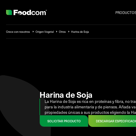
PRODUCTO
Przejdź do treści
Crece con nosotros
Origen Vegetal
Otros
Harina de Soja
Harina de Soja
La Harina de Soja es rica en proteínas y fibra, no tr
para la industria alimentaria y de piensos. Añada val
propiedades únicas a sus productos eligiendo la Ha
SOLICITAR PRODUCTO
DESCARGAR ESPECIFICAC