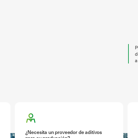
P
d
a
¿Necesita un proveedor de aditivos
para su producción?