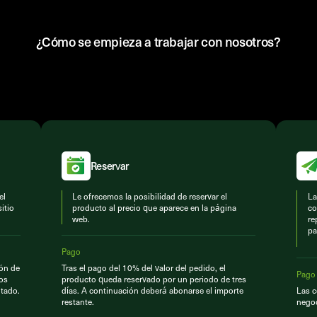
¿Cómo se empieza a trabajar con nosotros?
Reservar
el
Le ofrecemos la posibilidad de reservar el
La
itio
producto al precio que aparece en la página
co
web.
re
pa
Pago
ión de
Tras el pago del 10% del valor del pedido, el
Pago
Los
producto queda reservado por un periodo de tres
tado.
días. A continuación deberá abonarse el importe
Las c
restante.
negoc