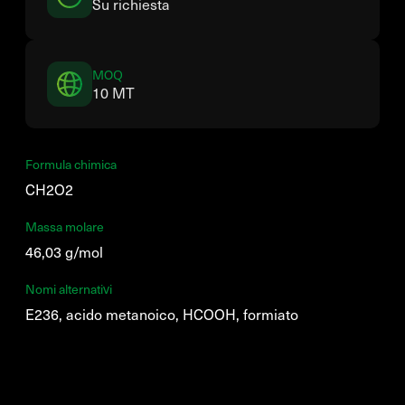
Su richiesta
MOQ
10 MT
Formula chimica
CH2O2
Massa molare
46,03 g/mol
Nomi alternativi
E236, acido metanoico, HCOOH, formiato