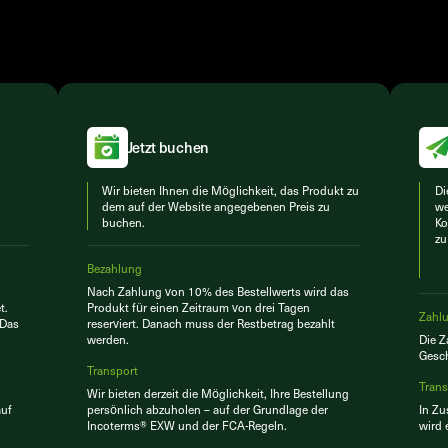
Jetzt buchen
Wir bieten Ihnen die Möglichkeit, das Produkt zu
Di
dem auf der Website angegebenen Preis zu
we
buchen.
Ko
zu
Bezahlung
Nach Zahlung von 10% des Bestellwerts wird das
t.
Produkt für einen Zeitraum von drei Tagen
Zahl
 Das
reserviert. Danach muss der Restbetrag bezahlt
werden.
Die 
Gesch
Transport
Trans
Wir bieten derzeit die Möglichkeit, Ihre Bestellung
auf
persönlich abzuholen – auf der Grundlage der
In Zu
Incoterms® EXW und der FCA-Regeln.
wird 