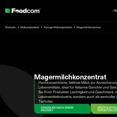
P
Przejdź do treści
Startseite
Molkereiprodukte
Flüssige Molkereiprodukte
Magermilchkonzentrat
Magermilchkonzentrat
Hochkonzentrierte, fettfreie Milch zur Anreicherun
Lebensmitteln, ideal für fettarme Gerichte und Get
Sie Ihren Produkten Leichtigkeit und Geschmack, ni
Lebensmittelindustrie, sondern auch als wertvoller Z
Tierfutter.
FRAGEN SIE NACH EINEM
SPEZIFIKATION
PRODUKT
HERUNTERLA