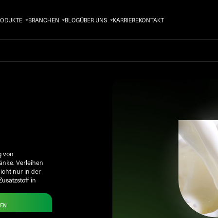
RODUKTE
BRANCHEN
BLOG
ÜBER UNS
KARRIERE
KONTAKT
g von
ränke. Verleihen
cht nur in der
usatzstoff in
DEN