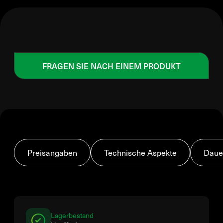
FRAGEN SIE NACH EINEM PRODUKT
Preisangaben
Technische Aspekte
Daue
Lagerbestand