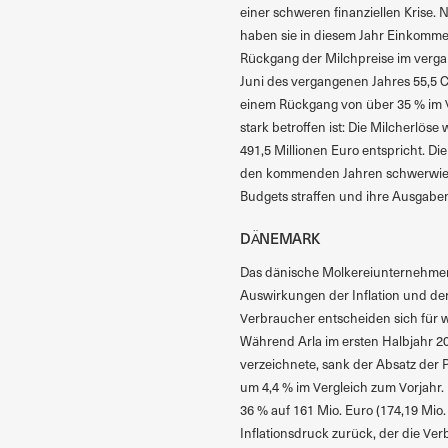
einer schweren finanziellen Krise.
haben sie in diesem Jahr Einkommen
Rückgang der Milchpreise im vergang
Juni des vergangenen Jahres 55,5 Cen
einem Rückgang von über 35 % im V
stark betroffen ist: Die Milcherlös
491,5 Millionen Euro entspricht. D
den kommenden Jahren schwerwiegen
Budgets straffen und ihre Ausgabe
DÄNEMARK
Das dänische Molkereiunternehmen
Auswirkungen der Inflation und der
Verbraucher entscheiden sich für w
Während Arla im ersten Halbjahr 2
verzeichnete, sank der Absatz der
um 4,4 % im Vergleich zum Vorjahr.
36 % auf 161 Mio. Euro (174,19 Mi
Inflationsdruck zurück, der die V