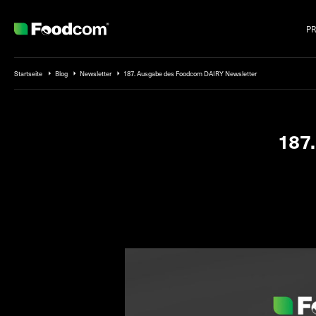
P
Przejdź do treści
Startseite
Blog
Newsletter
187. Ausgabe des Foodcom DAIRY Newsletter
187