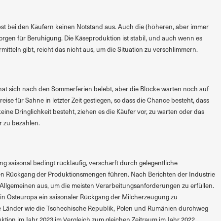
st bei den Käufern keinen Notstand aus. Auch die (höheren, aber immer
rgen für Beruhigung. Die Käseproduktion ist stabil, und auch wenn es
itteln gibt, reicht das nicht aus, um die Situation zu verschlimmern.
at sich nach den Sommerferien belebt, aber die Blöcke warten noch auf
eise für Sahne in letzter Zeit gestiegen, so dass die Chance besteht, dass
 keine Dringlichkeit besteht, ziehen es die Käufer vor, zu warten oder das
r zu bezahlen.
g saisonal bedingt rückläufig, verschärft durch gelegentliche
ren Rückgang der Produktionsmengen führen. Nach Berichten der Industrie
Allgemeinen aus, um die meisten Verarbeitungsanforderungen zu erfüllen.
 in Osteuropa ein saisonaler Rückgang der Milcherzeugung zu
 Länder wie die Tschechische Republik, Polen und Rumänien durchweg
tion im Jahr 2023 im Vergleich zum gleichen Zeitraum im Jahr 2022