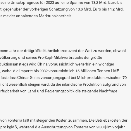
 seine Umsatzprognose für 2023 auf eine Spanne von 13,2 Mrd. Euro bis
rt, gegenüber der vorherigen Schätzung von 13,6 Mrd. Euro bis 14,2 Mrd.
es mit der anhaltenden Marktunsicherheit.
iesem Jahr der drittgrößte Kuhmilchproduzent der Welt zu werden, obwohl
völkerung und seines Pro-Kopf-Milchverbrauchs der größte
oduktionsanstiegs wird China voraussichtlich weiterhin ein wichtiger
 wobei die Importe bis 2032 voraussichtlich 15 Millionen Tonnen LME
lt fest, dass Chinas Selbstversorgungsgrad bei Milchprodukten zwischen 70
nicht wesentlich steigen wird, da die inländische Produktion aufgrund von
rfügbarkeit von Land und Regierungspolitik die steigende Nachfrage
on Fonterra fällt mit steigenden Kosten zusammen. Die Betriebskosten der
$ pro kgMS, während die Ausschüttung von Fonterra von 9,30 $ im Vorjahr