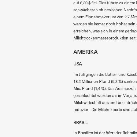
auf 8,20 $ fiel. Dies führte zu ei
schwächeren chinesischen Nachfrag
einem Einnahmeverlust von 2,7 Mrd.
werden sie immer noch höher sein al
erreichen, was sich in einem gerin
Milchtrockenmasseproduktion seit 2
AMERIKA
USA
Im Juli gingen die Butter- und Käs
18,2 Millionen Pfund (5,2 %) sanke
Mio. Pfund (1,4 %). Das Ausmerzen 
geschlachtet wurden als im Vorjah
Milchwirtschaft aus und beeinträch
reduziert. Die Milchexporte sind au
BRASIL
In Brasilien ist der Wert der Rohmil