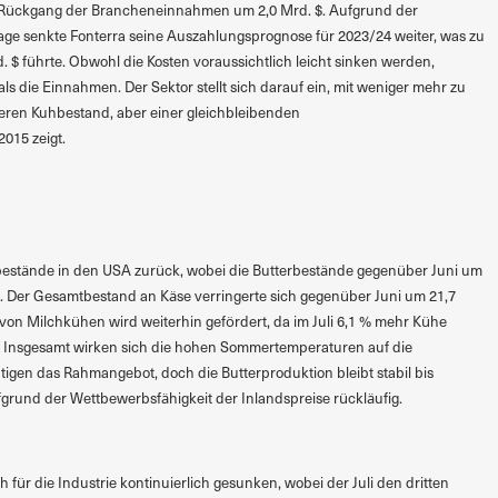
nem Rückgang der Brancheneinnahmen um 2,0 Mrd. $. Aufgrund der
e senkte Fonterra seine Auszahlungsprognose für 2023/24 weiter, was zu
 $ führte. Obwohl die Kosten voraussichtlich leicht sinken werden,
s die Einnahmen. Der Sektor stellt sich darauf ein, mit weniger mehr zu
geren Kuhbestand, aber einer gleichbleibenden
015 zeigt.
ebestände in den USA zurück, wobei die Butterbestände gegenüber Juni um
n. Der Gesamtbestand an Käse verringerte sich gegenüber Juni um 21,7
von Milchkühen wird weiterhin gefördert, da im Juli 6,1 % mehr Kühe
r. Insgesamt wirken sich die hohen Sommertemperaturen auf die
tigen das Rahmangebot, doch die Butterproduktion bleibt stabil bis
fgrund der Wettbewerbsfähigkeit der Inlandspreise rückläufig.
ch für die Industrie kontinuierlich gesunken, wobei der Juli den dritten