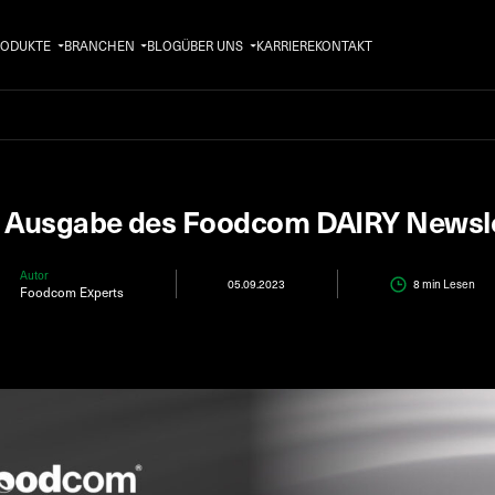
RODUKTE
BRANCHEN
BLOG
ÜBER UNS
KARRIERE
KONTAKT
. Ausgabe des Foodcom DAIRY Newsle
Autor
05.09.2023
8 min
Lesen
Foodcom Experts