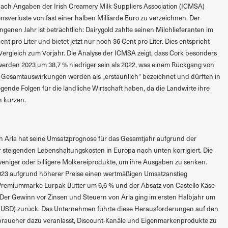
 Nach Angaben der Irish Creamery Milk Suppliers Association (ICMSA)
sverluste von fast einer halben Milliarde Euro zu verzeichnen. Der
enen Jahr ist beträchtlich: Dairygold zahlte seinen Milchlieferanten im
t pro Liter und bietet jetzt nur noch 36 Cent pro Liter. Dies entspricht
ergleich zum Vorjahr. Die Analyse der ICMSA zeigt, dass Cork besonders
e werden 2023 um 38,7 % niedriger sein als 2022, was einem Rückgang von
ie Gesamtauswirkungen werden als „erstaunlich“ bezeichnet und dürften in
de Folgen für die ländliche Wirtschaft haben, da die Landwirte ihre
n kürzen.
 Arla hat seine Umsatzprognose für das Gesamtjahr aufgrund der
 steigenden Lebenshaltungskosten in Europa nach unten korrigiert. Die
eniger oder billigere Molkereiprodukte, um ihre Ausgaben zu senken.
023 aufgrund höherer Preise einen wertmäßigen Umsatzanstieg
 Premiummarke Lurpak Butter um 6,6 % und der Absatz von Castello Käse
 Der Gewinn vor Zinsen und Steuern von Arla ging im ersten Halbjahr um
o. USD) zurück. Das Unternehmen führte diese Herausforderungen auf den
erbraucher dazu veranlasst, Discount-Kanäle und Eigenmarkenprodukte zu