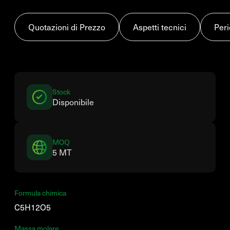
Quotazioni di Prezzo
Aspetti tecnici
Peri
Stock
Disponibile
MOQ
5 MT
Formula chimica
C5H12O5
Massa molare