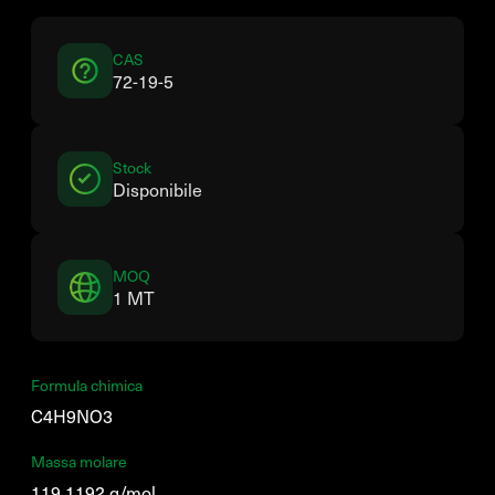
CAS
72-19-5
Stock
Disponibile
MOQ
1 MT
Formula chimica
C4H9NO3
Massa molare
119,1192 g/mol