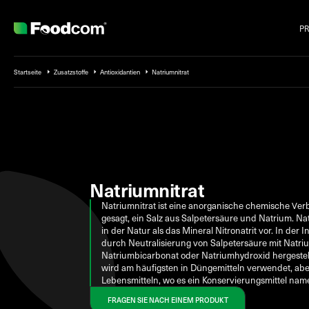
P
Przejdź do treści
Startseite
Zusatzstoffe
Antioxidantien
Natriumnitrat
Natriumnitrat
Natriumnitrat ist eine anorganische chemische Ve
gesagt, ein Salz aus Salpetersäure und Natrium. N
in der Natur als das Mineral Nitronatrit vor. In der I
durch Neutralisierung von Salpetersäure mit Natri
Natriumbicarbonat oder Natriumhydroxid hergestell
wird am häufigsten in Düngemitteln verwendet, abe
Lebensmitteln, wo es ein Konservierungsmittel name
FRAGEN SIE NACH EINEM PRODUKT