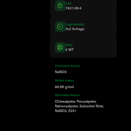
CAS
7631-99-4
Lagerbestand
Auf Anfrage
MOQ
5 MT
Chemische formel
NaNO3
Molare masse
84,99 g/mol
Alternative Namen
Chilesalpeter, Perusalpeter,
Natronsalpeter, Kubischer Niter,
NaNO3, E251