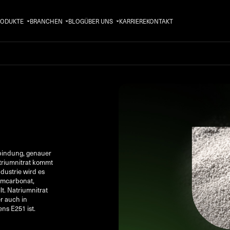
RODUKTE
BRANCHEN
BLOG
ÜBER UNS
KARRIERE
KONTAKT
rbindung, genauer
atriumnitrat kommt
ndustrie wird es
umcarbonat,
t. Natriumnitrat
r auch in
ns E251 ist.