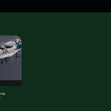
lung,
n