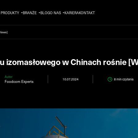
PRODUKTY
BRANŻE
BLOG
O NAS
KARIERA
KONTAKT
 News]
u izomasłowego w Chinach rośnie [W
Autor
10.07.2024
8 min
czytania
Foodcom Experts