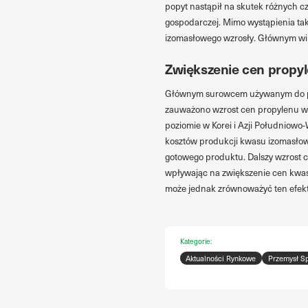
popyt nastąpił na skutek różnych 
gospodarczej. Mimo wystąpienia t
izomasłowego wzrosły. Głównym wino
Zwiększenie cen propy
Głównym surowcem używanym do pro
zauważono wzrost cen propylenu w C
poziomie w Korei i Azji Południowo
kosztów produkcji kwasu izomasło
gotowego produktu. Dalszy wzrost 
wpływając na zwiększenie cen kwas
może jednak zrównoważyć ten efekt,
Kategorie:
Aktualności Rynkowe
Przemysł S