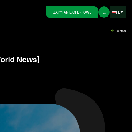
PL
ZAPYTANIE OFERTOWE
Wstecz
orld News]