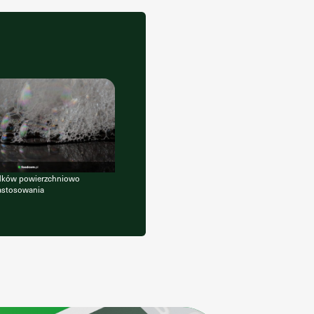
rodków powierzchniowo
zastosowania