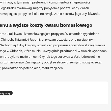
czynników, w tym zmian preferencji konsumentów i niepewności
akiego braku równowagi między popytem a podażą, ceny kwasu
wajcą jest propylen i lokalne zwiększenie kosztów jego uzyskiwania.
lenu a wyższe koszty kwasu izomasłowego
dukcji kwasu izomasłowego jest propylen. W ostatnich tygodniach
hinach, Tajwanie i Japonii, przy czym pozostały one na stabilnym
-Wschodniej. Silny krajowy wzrost cen propylenu spowodował zwiększenie
wego w Chinach, które musieli uwzględnić producenci w swoich wycenach
cen propylenu może umocnić rynek tego surowca w Azji, jednocześnie
u izomasłowego. Zmniejszony popyt ze strony przemysłu spożywczego
 prowadząc do potencjalnej stabilizacji cen.
pożywczy