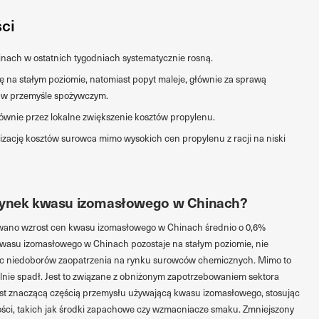
ści
ach w ostatnich tygodniach systematycznie rosną.
ę na stałym poziomie, natomiast popyt maleje, głównie za sprawą
 w przemyśle spożywczym.
ównie przez lokalne zwiększenie kosztów propylenu.
lizację kosztów surowca mimo wysokich cen propylenu z racji na niski
 rynek kwasu izomasłowego w Chinach?
wano wzrost cen kwasu izomasłowego w Chinach średnio o 0,6%
wasu izomasłowego w Chinach pozostaje na stałym poziomie, nie
ąc niedoborów zaopatrzenia na rynku surowców chemicznych. Mimo to
nie spadł. Jest to związane z obniżonym zapotrzebowaniem sektora
est znaczącą częścią przemysłu używającą kwasu izomasłowego, stosując
ści, takich jak środki zapachowe czy wzmacniacze smaku. Zmniejszony