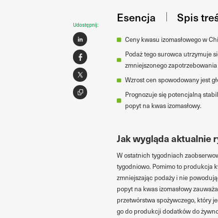
Esencja
Spis tre
Udostępnij:
Ceny kwasu izomasłowego w Chin
Podaż tego surowca utrzymuje si
zmniejszonego zapotrzebowania
Wzrost cen spowodowany jest gł
Prognozuje się potencjalną stabi
popyt na kwas izomasłowy.
Jak wygląda aktualnie
W ostatnich tygodniach zaobserwo
tygodniowo. Pomimo to produkcja k
zmniejszając podaży i nie powoduj
popyt na kwas izomasłowy zauważal
przetwórstwa spożywczego, który j
go do produkcji dodatków do żywno