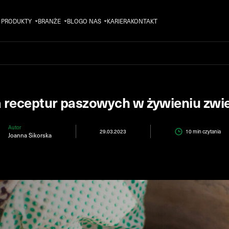
PRODUKTY
BRANŻE
BLOG
O NAS
KARIERA
KONTAKT
 receptur paszowych w żywieniu zwi
Autor
29.03.2023
10 min
czytania
Joanna Sikorska