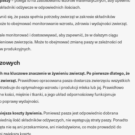
 paszy
– polega to na zastosowaniu wzorów matematycznych, aby upewnić
składniki odżywcze w odpowiednich ilościach.
nić się, że pasza spełnia potrzeby zwierząt w zakresie składników
że to obejmować monitorowanie wzrostu, zdrowia i wydajności zwierząt.
tale monitorować i dostosowywać, aby zapewnić, że w dalszym ciągu
wieniowe zwierzęcia. Może to obejmować zmianę paszy w zależności od
lów produkcyjnych.
szowych
 ma kluczowe znaczenie w żywieniu zwierząt. Po pierwsze dlatego, że
zwierząt.
Prawidłowo opracowana pasza dostarcza zwierzęciu wszystkich
rzebuje do optymalnego wzrostu i produkcji mleka lub jaj. Prawidłowo
e kości, mięśnie i tkanki, a jego układ odpornościowy funkcjonuje
o poprawy wydajności.
iejsza koszty żywienia.
Ponieważ pasza jest odpowiednio dobrana
wiednią ilość składników odżywczych, nie występują straty paszy. Ponadto
ęta nie są ani przekarmione, ani niedożywione, co może prowadzić do
ei zwiększa koszty.