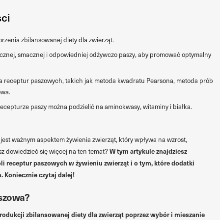
ści
zenia zbilansowanej diety dla zwierząt.
cznej, smacznej i odpowiedniej odżywczo paszy, aby promować optymalny
ia receptur paszowych, takich jak metoda kwadratu Pearsona, metoda prób
owa.
cepturze paszy można podzielić na aminokwasy, witaminy i białka.
est ważnym aspektem żywienia zwierząt, który wpływa na wzrost,
W tym artykule znajdziesz
sz dowiedzieć się więcej na ten temat?
li receptur paszowych w żywieniu zwierząt i o tym, które dodatki
Koniecznie czytaj dalej!
aszowa?
odukcji zbilansowanej diety dla zwierząt poprzez wybór i mieszanie