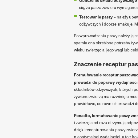
Obliczenie składu odżywczego
się, że pasza zawiera wymagane 
Testowanie paszy
– należy upew
odżywczych i dobrze smakuje. Mo
Po wprowadzeniu paszy należy ją s
spełnia ona określone potrzeby ży
wieku zwierzęcia, jego wagi lub ce
Znaczenie receptur pa
Formułowanie receptur paszowych
prowadzi do poprawy wydajności 
składników odżywczych, których pot
żywione zwierzę ma rozwinięte mocn
prawidłowo, co również prowadzi d
Ponadto, formułowanie paszy zmn
i zwierzęta od razu otrzymują odpo
dzięki recepturowaniu paszy zwierz
nieoptymalnej wydajności, a to z kol