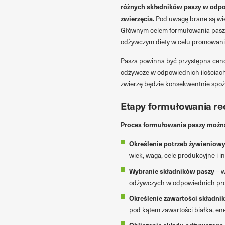
różnych składników paszy w odpo
zwierzęcia.
Pod uwagę brane są wiek
Głównym celem formułowania pasz 
odżywczym diety w celu promowania
Pasza powinna być przystępna ceno
odżywcze w odpowiednich ilościach.
zwierzę będzie konsekwentnie spoży
Etapy formułowania re
Proces formułowania paszy można 
Określenie potrzeb żywieniowy
wiek, waga, cele produkcyjne i in
Wybranie składników paszy
– w
odżywczych w odpowiednich prop
Określenie zawartości składn
pod kątem zawartości białka, ene