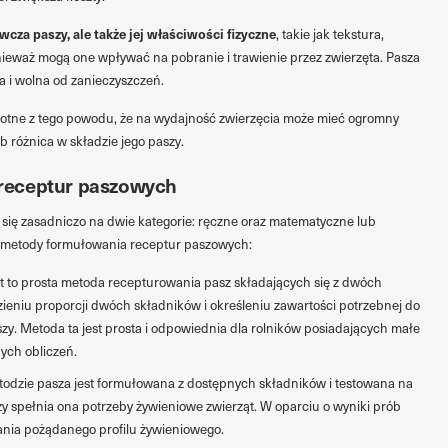
wcza paszy, ale także jej właściwości fizyczne
, takie jak tekstura,
nieważ mogą one wpływać na pobranie i trawienie przez zwierzęta. Pasza
 i wolna od zanieczyszczeń.
stotne z tego powodu, że na wydajność zwierzęcia może mieć ogromny
 różnica w składzie jego paszy.
receptur paszowych
się zasadniczo na dwie kategorie: ręczne oraz matematyczne lub
ze metody formułowania receptur paszowych:
t to prosta metoda recepturowania pasz składających się z dwóch
zieniu proporcji dwóch składników i określeniu zawartości potrzebnej do
zy. Metoda ta jest prosta i odpowiednia dla rolników posiadających małe
ych obliczeń.
todzie pasza jest formułowana z dostępnych składników i testowana na
zy spełnia ona potrzeby żywieniowe zwierząt. W oparciu o wyniki prób
kania pożądanego profilu żywieniowego.