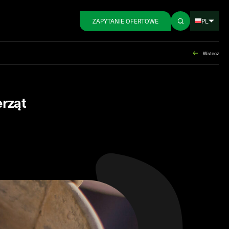
PL
ZAPYTANIE OFERTOWE
Wstecz
erząt