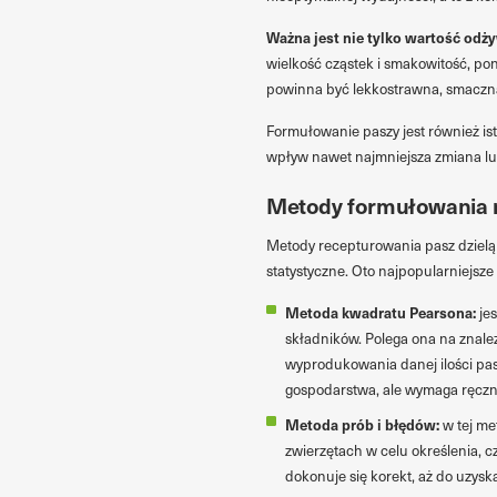
Ważna jest nie tylko wartość odży
wielkość cząstek i smakowitość, po
powinna być lekkostrawna, smaczna
Formułowanie paszy jest również i
wpływ nawet najmniejsza zmiana lub
Metody formułowania 
Metody recepturowania pasz dzielą 
statystyczne. Oto najpopularniejs
Metoda kwadratu Pearsona:
jes
składników. Polega ona na znale
wyprodukowania danej ilości pas
gospodarstwa, ale wymaga ręczn
Metoda prób i błędów:
w tej me
zwierzętach w celu określenia, c
dokonuje się korekt, aż do uzys