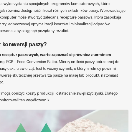
na wykorzystaniu specjalnych programów komputerowych, które
, jak również dostępność i koszt różnych składników paszy. Wprowadzając
komputer może stworzyć zalecaną recepturę paszową, która zaspokaja
rzy jednoczesnej optymalizacji kosztów i minimalizacji odpadów.
sowana, aby osiągnąć pożądany rezultat.
k konwersji paszy?
 receptur paszowych, warto zapoznać się również z terminem
ng. FCR – Feed Conversion Ratio). Mierzy on ilość paszy potrzebnej do
sy ciała u zwierząt. Jest to ważny czynnik, o którym rolnicy powinni
zwierzę skuteczniej przetwarza paszę na masę lub produkt, natomiast
go.
 mogą obniżyć koszty produkcji i ostatecznie zwiększyć zyski. Dlatego
monitorowali ten współczynnik.