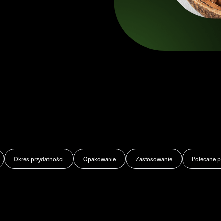
Okres przydatności
Opakowanie
Zastosowanie
Polecane p