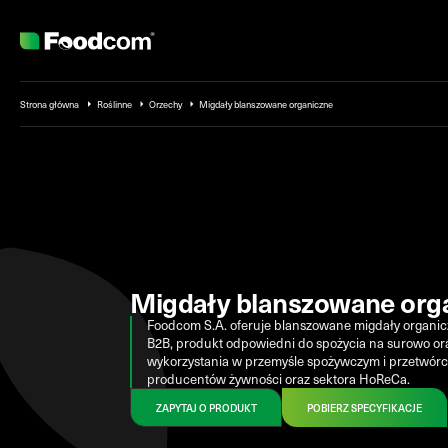
Przejdź do treści
Strona główna
Roślinne
Orzechy
Migdały blanszowane organiczne
Migdały blanszowane org
Foodcom
S.A. oferuje blanszowane migdały organic
B2B
, produkt
odpowiedni do spożycia na surowo or
wykorzystania w przemyśle spożywczym i
przetwórc
producentów żywności oraz sektora
HoReCa
.
ZAPYTAJ O PRODUKT
POBIERZ SPECYFIKACJE