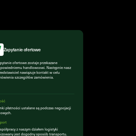
Zapytanie ofertowe
pytanie ofertowe zostaje przekazane
powiedniemu handlowcowi. Następnie nasz
zedstawiciel nawiązuje kontakt w celu
ówienia szczegółów zamówienia.
ość
ki płatności ustalane są podczas negocjacji
lowych.
port
półpracy z naszym działem logistyki
izowany jest dogodny sposób transportu.