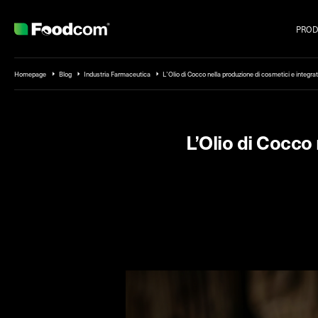
PROD
Przejdź do treści
Homepage
Blog
Industria Farmaceutica
L’Olio di Cocco nella produzione di cosmetici e integrat
L’Olio di Cocco 