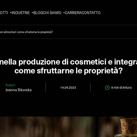
OTTI
INDUSTRIE
BLOG
CHI SIAMO
CARRIERA
CONTATTO
ori alimentari: come sfruttarne le proprietà?
nella produzione di cosmetici e integr
come sfruttarne le proprietà?
Autore
14.04.2023
9 min
di lettura
Joanna Sikorska