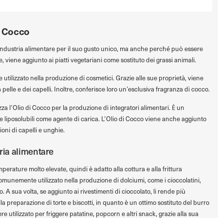
di Cocco
l’industria alimentare per il suo gusto unico, ma anche perché può essere
e, viene aggiunto ai piatti vegetariani come sostituto dei grassi animali.
tilizzato nella produzione di cosmetici. Grazie alle sue proprietà, viene
 pelle e dei capelli. Inoltre, conferisce loro un’esclusiva fragranza di cocco.
za l’Olio di Cocco per la produzione di integratori alimentari. È un
e liposolubili come agente di carica. L’Olio di Cocco viene anche aggiunto
oni di capelli e unghie.
tria alimentare
perature molto elevate, quindi è adatto alla cottura e alla frittura
 comunemente utilizzato nella produzione di dolciumi, come i cioccolatini,
. A sua volta, se aggiunto ai rivestimenti di cioccolato, li rende più
la preparazione di torte e biscotti, in quanto è un ottimo sostituto del burro
sere utilizzato per friggere patatine, popcorn e altri snack, grazie alla sua