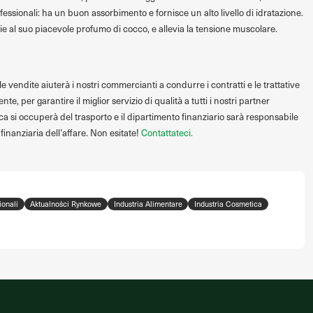
ofessionali: ha un buon assorbimento e fornisce un alto livello di idratazione.
azie al suo piacevole profumo di cocco, e allevia la tensione muscolare.
e vendite aiuterà i nostri commercianti a condurre i contratti e le trattative
te, per garantire il miglior servizio di qualità a tutti i nostri partner
ica si occuperà del trasporto e il dipartimento finanziario sarà responsabile
 finanziaria dell’affare. Non esitate!
Contattateci.
ionali
Aktualności Rynkowe
Industria Alimentare
Industria Cosmetica