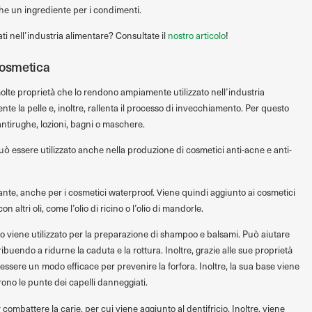
nche un ingrediente per i condimenti.
zati nell’industria alimentare? Consultate il
nostro articolo
!
cosmetica
olte proprietà che lo rendono ampiamente utilizzato nell’industria
te la pelle e, inoltre, rallenta il processo di invecchiamento. Per questo
antirughe, lozioni, bagni o maschere.
può essere utilizzato anche nella produzione di cosmetici anti-acne e anti-
ante, anche per i cosmetici waterproof. Viene quindi aggiunto ai cosmetici
altri oli, come l’olio di ricino o l’olio di mandorle.
cco viene utilizzato per la preparazione di shampoo e balsami. Può aiutare
tribuendo a ridurne la caduta e la rottura. Inoltre, grazie alle sue proprietà
essere un modo efficace per prevenire la forfora. Inoltre, la sua base viene
rono le punte dei capelli danneggiati.
combattere la carie, per cui viene aggiunto al dentifricio. Inoltre, viene