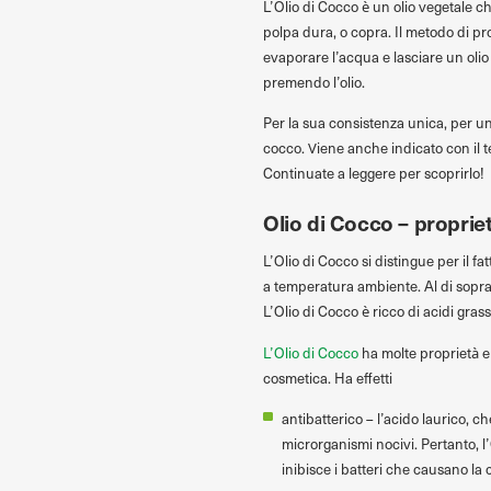
L’Olio di Cocco è un olio vegetale c
polpa dura, o copra. Il metodo di pro
evaporare l’acqua e lasciare un olio 
premendo l’olio.
Per la sua consistenza unica, per u
cocco. Viene anche indicato con il t
Continuate a leggere per scoprirlo!
Olio di Cocco – proprie
L’Olio di Cocco si distingue per il
a temperatura ambiente. Al di sopra 
L’Olio di Cocco è ricco di acidi gras
L’Olio di Cocco
ha molte proprietà e 
cosmetica. Ha effetti
antibatterico – l’acido laurico, c
microrganismi nocivi. Pertanto, l
inibisce i batteri che causano la 