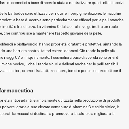
re di cosmetici a base di acerola aiuta a neutralizzare questi effetti nocivi.
 delle Barbados sono utilizzati per ridurre l’iperpigmentazione, le macchie
 prodotti a base di acerola sono particolarmente efficaci per le pelli stanche
inosità e freschezza. La vitamina C dell’acerola svolge inoltre un ruolo
ne, che contribuisce a mantenere l’aspetto giovane della pelle.
olifenoli e bioflavonoidi hanno proprietà idratanti e protettive, aiutando la
do una barriera contro i fattori esterni dannosi. Ciò rende la pelle più
me i raggi UV e l’inquinamento. I cosmetici a base di acerola sono privi di
imiche nocive, il che li rende sicuri e delicati anche per le pelli sensibili.
zata in sieri, creme idratanti, maschere, tonici e persino in prodotti per il
a farmaceutica
prietà antiossidanti, è ampiamente utilizzata nella produzione di prodotti
n polvere, grazie al suo elevato contenuto di vitamina C e acido citrico, è
eparati farmaceutici destinati a promuovere la salute e a migliorare la