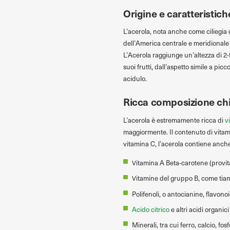
Origine e caratteristich
L’acerola, nota anche come ciliegia d
dell’America centrale e meridionale 
L’Acerola raggiunge un’altezza di 2-5 
suoi frutti, dall’aspetto simile a picc
acidulo.
Ricca composizione ch
L’acerola è estremamente ricca di
v
maggiormente. Il contenuto di vitami
vitamina C, l’acerola contiene anch
Vitamina A Beta-carotene (provit
Vitamine del gruppo B, come tiami
Polifenoli, o antocianine, flavono
Acido citrico
e altri acidi organici
Minerali, tra cui ferro, calcio, fo