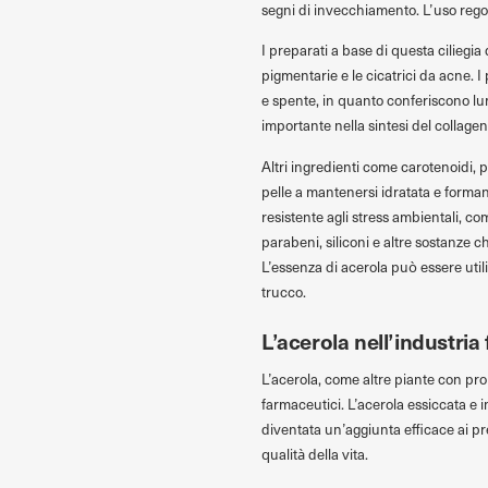
segni di invecchiamento. L’uso regola
I preparati a base di questa ciliegia
pigmentarie e le cicatrici da acne. I
e spente, in quanto conferiscono lum
importante nella sintesi del collage
Altri ingredienti come carotenoidi, p
pelle a mantenersi idratata e forman
resistente agli stress ambientali, co
parabeni, siliconi e altre sostanze ch
L’essenza di acerola può essere utiliz
trucco.
L’acerola nell’industri
L’acerola, come altre piante con pro
farmaceutici. L’acerola essiccata e i
diventata un’aggiunta efficace ai pr
qualità della vita.