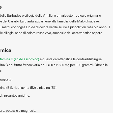
e
elle Barbados o ciliegia delle Antille, è un arbusto tropicale originario
e dei Caraibi. La pianta appartiene alla famiglia delle Malpighiaceae.
metri, con foglie lucide di colore verde scuro e piccoli fiori rosa o bianchi. I
ole ciliegie, sono di colore rosso vivo, succosi e dal caratteristico sapore
imica
itamina C (acido ascorbico)
e questa caratteristica la contraddistingue
na C del frutto fresco varia da 1.400 a 2.500 mg per 100 grammi. Oltre alla
e:
amina A).
na (B1), riboflavina (B2) e niacina (B3).
idi, proantocianidine.
sforo, potassio e magnesio.