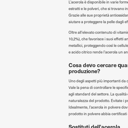
L’acerola è disponibile in varie form
estratti e le polveri, che si trovano
Grazie alle sue proprietà antiossida
aiutare a proteggere la pelle dagli eff
Oltre all’elevato contenuto di vitami
10,2%), che favorisce i suoi effetti 
metallici, proteggendo così le cellu
e acido citrico rende l’acerola un a
Cosa devo cercare quand
produzione?
Uno degli aspetti più importanti da c
Vale la pena di controllare le speci
agli standard del settore. La qualità
naturalezza del prodotto. Evitate i p
Idealmente, l’acerola in polvere dov
prodotto in polvere abbia certificati
Sostituti dell’acerola