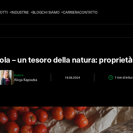
OTTI
INDUSTRIE
BLOG
CHI SIAMO
CARRIERA
CONTATTO
la – un tesoro della natura: proprietà
Autore
19.06.2024
7 min
di lettur
Alicja Kapiszka