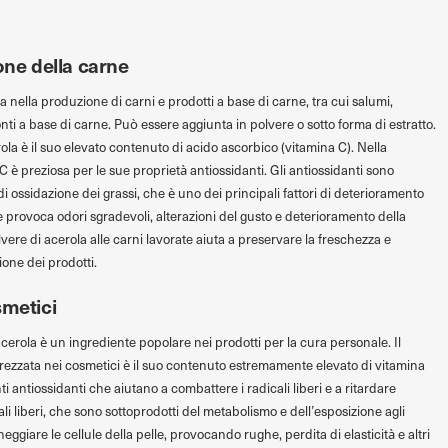
one della carne
 nella produzione di carni e prodotti a base di carne, tra cui salumi,
ronti a base di carne. Può essere aggiunta in polvere o sotto forma di estratto.
ola è il suo elevato contenuto di acido ascorbico (vitamina C). Nella
C è preziosa per le sue proprietà antiossidanti. Gli antiossidanti sono
di ossidazione dei grassi, che è uno dei principali fattori di deterioramento
 provoca odori sgradevoli, alterazioni del gusto e deterioramento della
lvere di acerola alle carni lavorate aiuta a preservare la freschezza e
one dei prodotti.
smetici
acerola è un ingrediente popolare nei prodotti per la cura personale. Il
prezzata nei cosmetici è il suo contenuto estremamente elevato di vitamina
i antiossidanti che aiutano a combattere i radicali liberi e a ritardare
ali liberi, che sono sottoprodotti del metabolismo e dell’esposizione agli
giare le cellule della pelle, provocando rughe, perdita di elasticità e altri