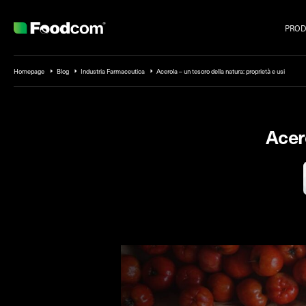
PROD
Przejdź do treści
Homepage
Blog
Industria Farmaceutica
Acerola – un tesoro della natura: proprietà e usi
Acero