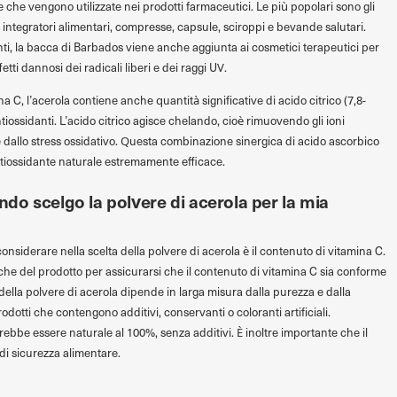
e che vengono utilizzate nei prodotti farmaceutici. Le più popolari sono gli
 in integratori alimentari, compresse, capsule, sciroppi e bevande salutari.
nti, la bacca di Barbados viene anche aggiunta ai cosmetici terapeutici per
etti dannosi dei radicali liberi e dei raggi UV.
na C, l’acerola contiene anche quantità significative di acido citrico (7,8-
antiossidanti. L’acido citrico agisce chelando, cioè rimuovendo gli ioni
le dallo stress ossidativo. Questa combinazione sinergica di acido ascorbico
ntiossidante naturale estremamente efficace.
o scelgo la polvere di acerola per la mia
onsiderare nella scelta della polvere di acerola è il contenuto di vitamina C.
fiche del prodotto per assicurarsi che il contenuto di vitamina C sia conforme
 della polvere di acerola dipende in larga misura dalla purezza e dalla
rodotti che contengono additivi, conservanti o coloranti artificiali.
rebbe essere naturale al 100%, senza additivi. È inoltre importante che il
 di sicurezza alimentare.