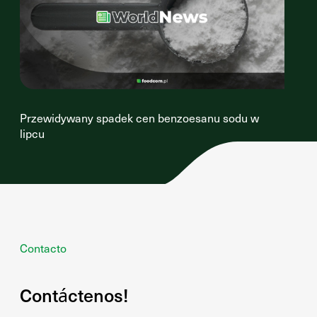
Przewidywany spadek cen benzoesanu sodu w
lipcu
Contacto
Contáctenos!