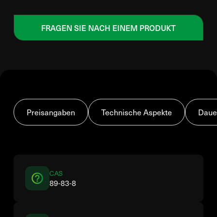
FRAGEN SIE NACH EINEM PRODUKT
Preisangaben
Technische Aspekte
Daue
CAS
89-83-8