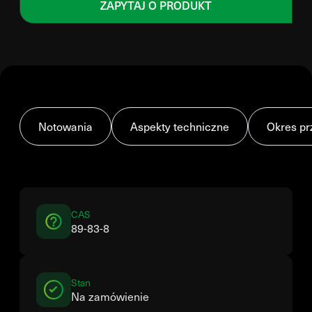
ZAPYTAJ O PRODUKT
Notowania
Aspekty techniczne
Okres pr
CAS
89-83-8
Stan
Na zamówienie