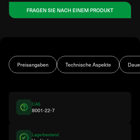
FRAGEN SIE NACH EINEM PRODUKT
Preisangaben
Technische Aspekte
Daue
CAS
8001-22-7
Lagerbestand