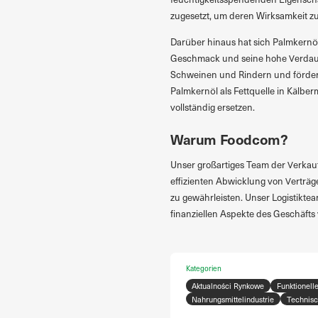
zugesetzt, um deren Wirksamkeit z
Darüber hinaus hat sich Palmkernöl 
Geschmack und seine hohe Verdauli
Schweinen und Rindern und fördern
Palmkernöl als Fettquelle in Kälbe
vollständig ersetzen.
Warum Foodcom?
Unser großartiges Team der Verkauf
effizienten Abwicklung von Verträg
zu gewährleisten. Unser Logistiktea
finanziellen Aspekte des Geschäfts 
Kategorien
Aktualności Rynkowe
Funktionelle
Nahrungsmittelindustrie
Technisc