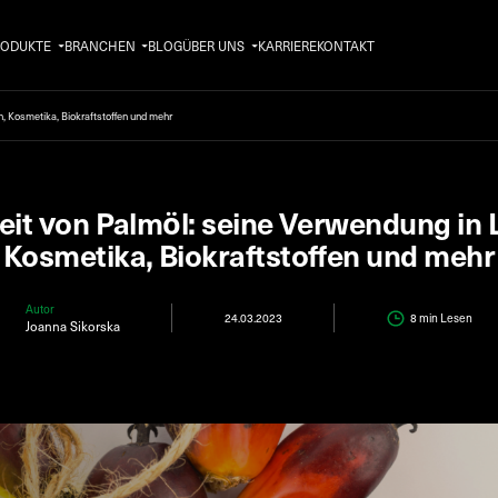
RODUKTE
BRANCHEN
BLOG
ÜBER UNS
KARRIERE
KONTAKT
n, Kosmetika, Biokraftstoffen und mehr
keit von Palmöl: seine Verwendung in
Kosmetika, Biokraftstoffen und mehr
Autor
24.03.2023
8 min
Lesen
Joanna Sikorska