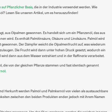
 auf Pflanzlicher Basis
, die in der Industrie verwendet werden. Wie
ernöl? Lesen Sie unseren Artikel, um es herauszufinden!
gt, aus Ölpalmen gewonnen. Es handelt sich um ein Pflanzenöl, das aus
en wird. Es enthält Palmitinsäure, Ölsäure und Linolsäure. Palmöl wird
 gewonnen. Der Dämpfer weicht die Ölpalmenfrucht auf, was wiederum
uszulaugen. Die Frucht wird dann unter hohen Druck gesetzt, wodurch ein
 wird dann aus dem Wasser extrahiert und in der Raffinerie verarbeitet.
öl, die von der gleichen Pflanze stammen und fast identisch genannt
rnöl
.
nd Herkunft werden Palmöl und Palmkernöl von vielen als austauschbare
keiten zwischen den beiden Produkten enden jedoch mit ihrem Namen
 Ölpalme gewonnen. Um das Öl zu gewinnen, werden die weichen inneren