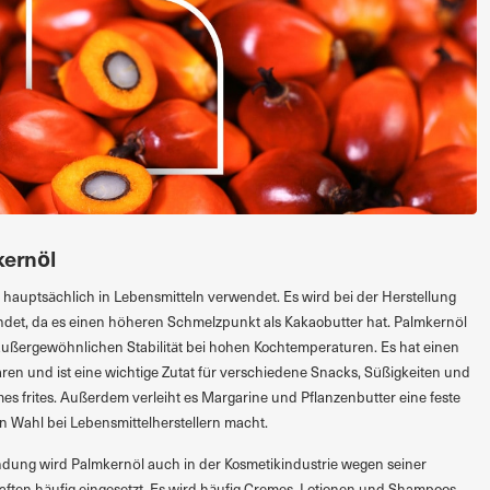
ernöl
 hauptsächlich in Lebensmitteln verwendet. Es wird bei der Herstellung
ndet, da es einen höheren Schmelzpunkt als Kakaobutter hat. Palmkernöl
r außergewöhnlichen Stabilität bei hohen Kochtemperaturen. Es hat einen
en und ist eine wichtige Zutat für verschiedene Snacks, Süßigkeiten und
 frites. Außerdem verleiht es Margarine und Pflanzenbutter eine feste
en Wahl bei Lebensmittelherstellern macht.
dung wird Palmkernöl auch in der Kosmetikindustrie wegen seiner
ften häufig eingesetzt. Es wird häufig Cremes, Lotionen und Shampoos