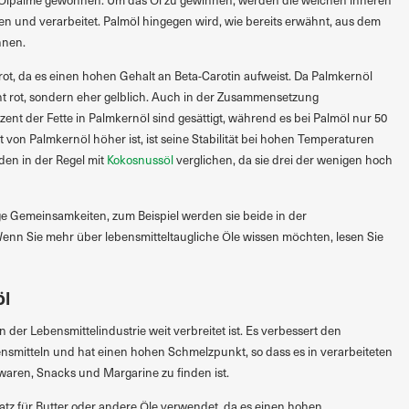
n und verarbeitet. Palmöl hingegen wird, wie bereits erwähnt, aus dem
nnen.
 rot, da es einen hohen Gehalt an Beta-Carotin aufweist. Da Palmkernöl
icht rot, sondern eher gelblich. Auch in der Zusammensetzung
zent der Fette in Palmkernöl sind gesättigt, während es bei Palmöl nur 50
t von Palmkernöl höher ist, ist seine Stabilität bei hohen Temperaturen
den in der Regel mit
Kokosnussöl
verglichen, da sie drei der wenigen hoch
e Gemeinsamkeiten, zum Beispiel werden sie beide in der
enn Sie mehr über lebensmitteltaugliche Öle wissen möchten, lesen Sie
öl
e in der Lebensmittelindustrie weit verbreitet ist. Es verbessert den
smitteln und hat einen hohen Schmelzpunkt, so dass es in verarbeiteten
aren, Snacks und Margarine zu finden ist.
satz für Butter oder andere Öle verwendet, da es einen hohen