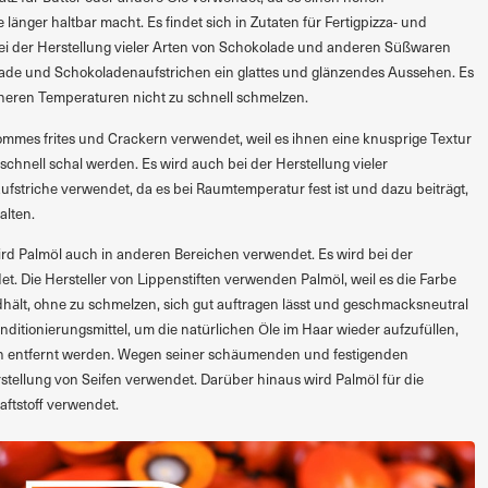
änger haltbar macht. Es findet sich in Zutaten für Fertigpizza- und
 bei der Herstellung vieler Arten von Schokolade und anderen Süßwaren
lade und Schokoladenaufstrichen ein glattes und glänzendes Aussehen. Es
höheren Temperaturen nicht zu schnell schmelzen.
ommes frites und Crackern verwendet, weil es ihnen eine knusprige Textur
 schnell schal werden. Es wird auch bei der Herstellung vieler
fstriche verwendet, da es bei Raumtemperatur fest ist und dazu beiträgt,
alten.
rd Palmöl auch in anderen Bereichen verwendet. Es wird bei der
t. Die Hersteller von Lippenstiften verwenden Palmöl, weil es die Farbe
hält, ohne zu schmelzen, sich gut auftragen lässt und geschmacksneutral
onditionierungsmittel, um die natürlichen Öle im Haar wieder aufzufüllen,
n entfernt werden. Wegen seiner schäumenden und festigenden
stellung von Seifen verwendet. Darüber hinaus wird Palmöl für die
aftstoff verwendet.