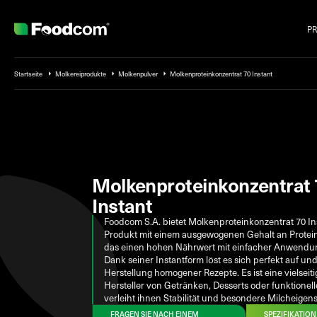
P
Przejdź do treści
Startseite
Molkereiprodukte
Molkenpulver
Molkenproteinkonzentrat 70 Instant
Molkenproteinkonzentrat
Instant
Foodcom S.A. bietet Molkenproteinkonzentrat 70 Ins
Produkt mit einem ausgewogenen Gehalt an Protein
das einen hohen Nährwert mit einfacher Anwendun
Dank seiner Instantform löst es sich perfekt auf un
Herstellung homogener Rezepte. Es ist eine vielseitig
Hersteller von Getränken, Desserts oder funktione
verleiht ihnen Stabilität und besondere Milcheigen
FRAGEN SIE NACH EINEM
SPEZIFIKATION