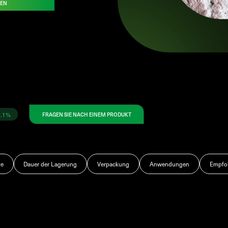
DEN
8.1%
FRAGEN SIE NACH EINEM PRODUKT
te
Dauer der Lagerung
Verpackung
Anwendungen
Empfoh