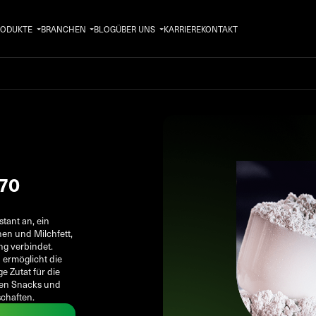
RODUKTE
BRANCHEN
BLOG
ÜBER UNS
KARRIERE
KONTAKT
 70
tant an, ein
en und Milchfett,
g verbindet.
d ermöglicht die
e Zutat für die
llen Snacks und
schaften.