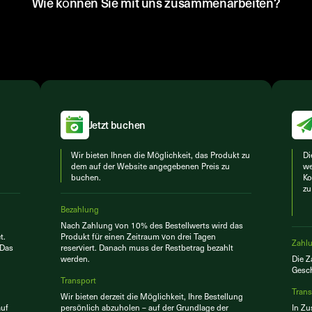
Wie können Sie mit uns zusammenarbeiten?
Jetzt buchen
Wir bieten Ihnen die Möglichkeit, das Produkt zu
Di
dem auf der Website angegebenen Preis zu
we
buchen.
Ko
zu
Bezahlung
Nach Zahlung von 10% des Bestellwerts wird das
t.
Produkt für einen Zeitraum von drei Tagen
Zahl
 Das
reserviert. Danach muss der Restbetrag bezahlt
werden.
Die 
Gesch
Transport
Trans
Wir bieten derzeit die Möglichkeit, Ihre Bestellung
auf
persönlich abzuholen – auf der Grundlage der
In Zu