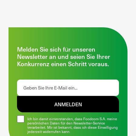
Melden Sie sich für unseren
Newsletter an und seien Sie Ihrer
Konkurrenz einen Schritt voraus.
ANMELDEN
Ich bin damit einverstanden, dass Foodcom S.A. meine
persönlichen Daten für den Newsletter-Service
verarbeitet. Mir ist bekannt, dass ich diese Einwilligung
jederzeit widerrufen kann.