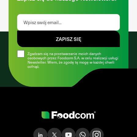
ZAPISZ SIĘ
Zgadzam się na przetwarzanie moich danych
osobowych przez Foodcom S.A. w celu realizacji usługi
Newsletter. Wiem, że zgodę tę mogę w każdej chwili
cofnąć.