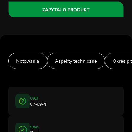
ZAPYTAJ O PRODUKT
Notowania
Aspekty techniczne
Okres pr
CAS
87-69-4
Stan