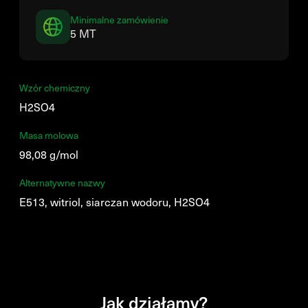
Minimalne zamówienie
5 MT
Wzór chemiczny
H2SO4
Masa molowa
98,08 g/mol
Alternatywne nazwy
E513, witriol, siarczan wodoru, H2SO4
Jak działamy?