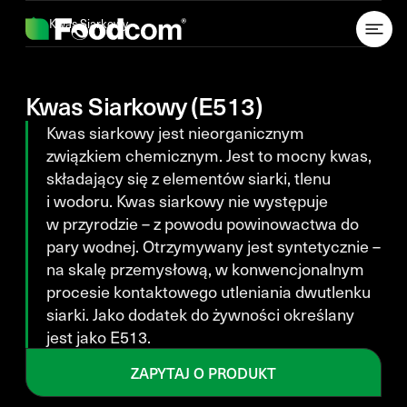
Przejdź do treści
Kwas Siarkowy
Kwas Siarkowy (E513)
Kwas siarkowy jest nieorganicznym
związkiem chemicznym. Jest to mocny kwas,
składający się z elementów siarki, tlenu
i wodoru. Kwas siarkowy nie występuje
w przyrodzie – z powodu powinowactwa do
pary wodnej. Otrzymywany jest syntetycznie –
na skalę przemysłową, w konwencjonalnym
procesie kontaktowego utleniania dwutlenku
siarki. Jako dodatek do żywności określany
jest jako E513.
ZAPYTAJ O PRODUKT