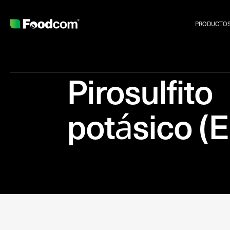
PRODUCTO
Pirosulfito
potásico (
Przejdź do treści