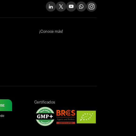
¡Conoce más!
Certificados
RSE
uedo