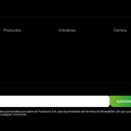
Productos
Industrias
Carrera
SUSCRIBI
atos personales por parte de Foodcom S.A. para la prestación del servicio de Newsletter. Sé que p
n cualquier momento.