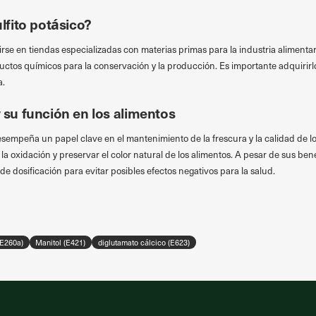
fito potásico?
rirse en tiendas especializadas con materias primas para la industria alimenta
uctos químicos para la conservación y la producción. Es importante adquirir
a.
y su función en los alimentos
esempeña un papel clave en el mantenimiento de la frescura y la calidad de l
ar la oxidación y preservar el color natural de los alimentos. A pesar de sus be
e dosificación para evitar posibles efectos negativos para la salud.
(E260a)
Manitol (E421)
diglutamato cálcico (E623)