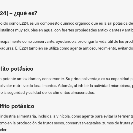
224) – ¿qué es?
nocido como E224, es un compuesto químico orgánico que es la sal potásica del
istalinos muy solubles en agua, con fuertes propiedades antioxidantes y anti
principalmente como conservante, ayudando a prolongar la vida útil de los produ
vaduras. El E224 también se utiliza como agente antioscurecimiento, evitando 
fito potásico
un potente antioxidante y conservante. Su principal ventaja es su capacidad p
el valor nutritivo de los alimentos. Además, al inhibir la actividad microbiana, 
o la seguridad y calidad de los alimentos almacenados.
lfito potásico
 industria alimentaria, incluida la vinícola, como agente para evitar la ferment
mo en la producción de frutos secos, conservas vegetales, zumos de frutas y
olor.