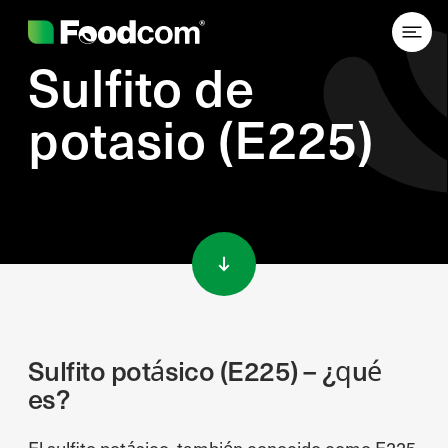
Sulfito de
potasio (E225)
Przejdź do treści
Sulfito potásico (E225) – ¿qué
es?
El sulfito potásico, también conocido como E225,