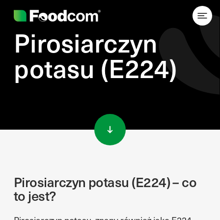
Pirosiarczyn
potasu (E224)
Przejdź do treści
Pirosiarczyn potasu (E224) – co
to jest?
Pirosiarczyn potasu, znany również jako E224,