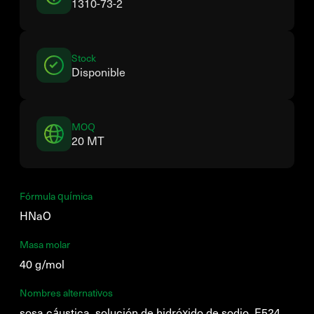
1310-73-2
Stock
Disponible
MOQ
20 MT
Fórmula química
HNaO
Masa molar
40 g/mol
Nombres alternativos
sosa cáustica, solución de hidróxido de sodio, E524