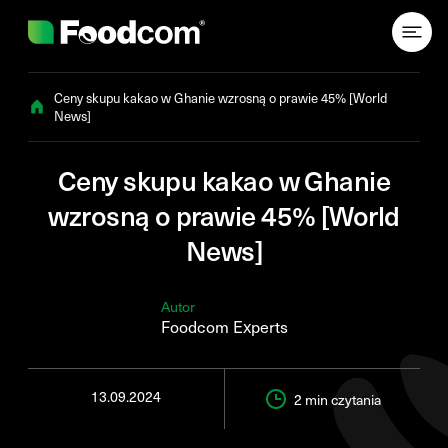
Przejdź do treści
Ceny skupu kakao w Ghanie wzrosną o prawie 45% [World
News]
Ceny skupu kakao w Ghanie
wzrosną o prawie 45% [World
News]
Autor
Foodcom Experts
13.09.2024
2 min
czytania