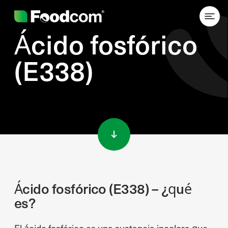
Ácido fosfórico
(E338)
Przejdź do treści
Ácido fosfórico (E338) – ¿qué
es?
El ácido fosfórico es una sustancia incolora que