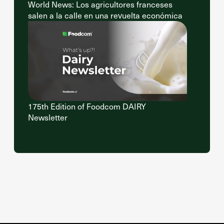
World News: Los agricultores franceses
salen a la calle en una revuelta económica
175th Edition of Foodcom DAIRY
Newsletter