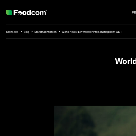
P
Przejdź do treści
Startseite
Blog
Marktnachrichten
World News: Ein weiterer Preisanstieg beim GDT
World